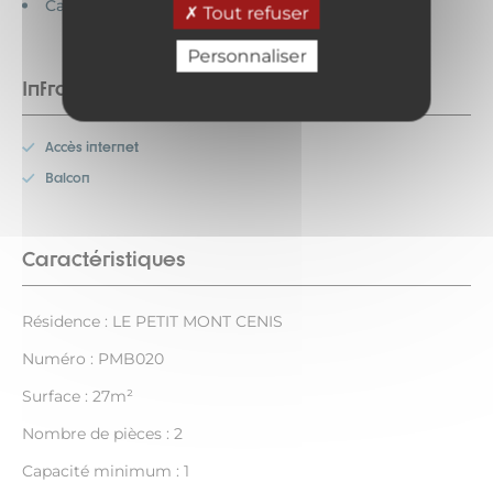
Cartes bancaires acceptées
Tout refuser
Personnaliser
Infrastructures
Accès internet
Balcon
Caractéristiques
Résidence : LE PETIT MONT CENIS
Numéro : PMB020
Surface : 27m²
Nombre de pièces : 2
Capacité minimum : 1