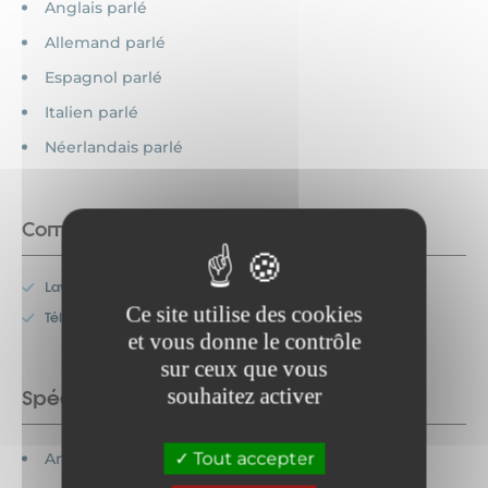
Anglais parlé
Allemand parlé
Espagnol parlé
Italien parlé
Néerlandais parlé
Commodités
Lave-vaisselle
Ce site utilise des cookies
Télévision
et vous donne le contrôle
sur ceux que vous
souhaitez activer
Spécificités
Tout accepter
Animaux acceptés