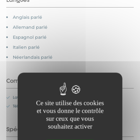
Anglais parlé
Allemand parlé
Espagnol parlé
Italien parlé
Néerlandais parlé
Commodités
Lave-vaisselle
Ce site utilise des cookies
Télévision
et vous donne le contrôle
sur ceux que vous
souhaitez activer
Spécificités