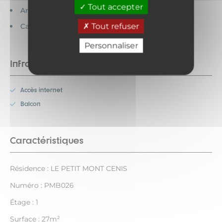
Tout accepter
Animaux interdits
Tout refuser
Cartes bancaires acceptées
Personnaliser
Infrastructures
Accès internet
Balcon
Caractéristiques
Résidence : LE PETIT MONT CENIS
Numéro : PMB026
Étage : 1
Surface : 27m²