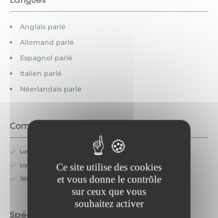
Anglais parlé
Allemand parlé
Espagnol parlé
Italien parlé
Néerlandais parlé
Commodités
Lave-linge
Ce site utilise des cookies
Lave-vaisselle
et vous donne le contrôle
Télévision
sur ceux que vous
souhaitez activer
Spécificités