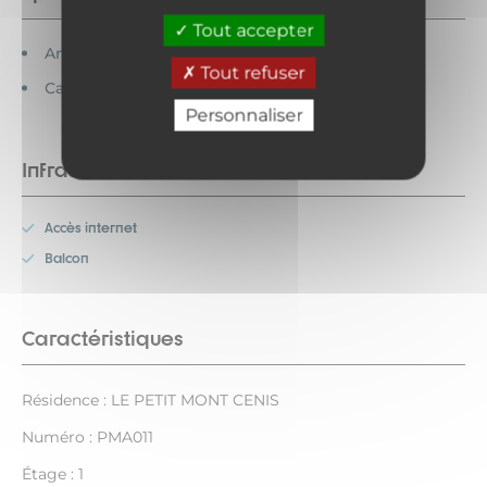
Tout accepter
Animaux acceptés
Tout refuser
Cartes bancaires acceptées
Personnaliser
Infrastructures
Accès internet
Balcon
Caractéristiques
Résidence : LE PETIT MONT CENIS
Numéro : PMA011
Étage : 1