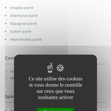
Anglais parlé
Allemand parlé
Espagnol parlé
Italien parlé
Néerlandais parlé
Commodités
Lave-vaisselle
Ce site utilise des cookies
Télévision
et vous donne le contrôle
sur ceux que vous
Spécificités
souhaitez activer
Animaux acceptés