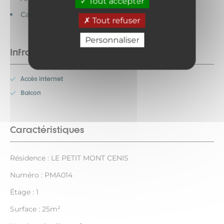
Tout accepter
Cartes bancaires acceptées
Tout refuser
Personnaliser
Infrastructures
Accès internet
Balcon
Caractéristiques
Résidence : LE PETIT MONT CENIS
Numéro : PMA014
Étage : 1
Surface : 25m²