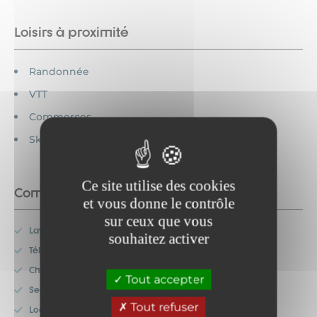
Loisirs à proximité
Randonnée
VTT
Commerces
Ski alpin
Ce site utilise des cookies
Commodités
et vous donne le contrôle
sur ceux que vous
Lave-vaisselle
souhaitez activer
Télévision
Chauffage
Tout accepter
Service de ménage
Tout refuser
Location de linge