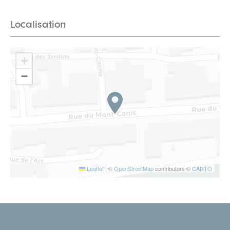
Localisation
+
−
Leaflet
|
©
OpenStreetMap
contributors ©
CARTO