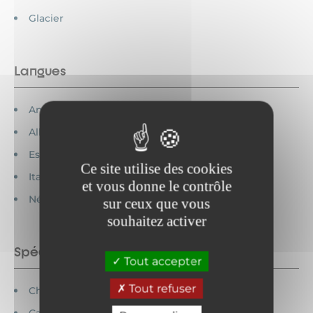
Glacier
Langues
Anglais parlé
Allemand parlé
Espagnol parlé
Ce site utilise des cookies
Italien parlé
et vous donne le contrôle
Néerlandais parlé
sur ceux que vous
souhaitez activer
Spécificités
Tout accepter
Tout refuser
Chèques vacances acceptés