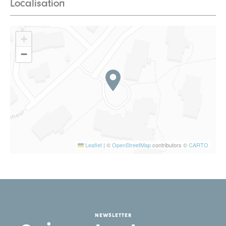
Localisation
+
−
Leaflet
|
©
OpenStreetMap
contributors ©
CARTO
NEWSLETTER