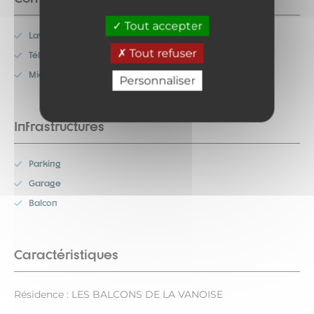
Tout accepter
Lave-vaisselle
Tout refuser
Télévision
Micro-onde
Personnaliser
Infrastructures
Parking
Garage
Balcon
Caractéristiques
Résidence : LES BALCONS DE LA VANOISE