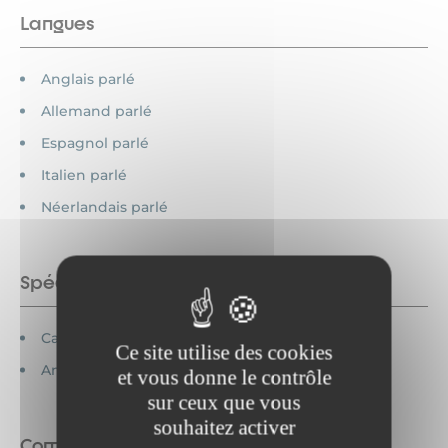
Langues
Anglais parlé
Allemand parlé
Espagnol parlé
Italien parlé
Néerlandais parlé
Spécificités
Cartes bancaires acceptées
Ce site utilise des cookies
Animaux interdits
et vous donne le contrôle
sur ceux que vous
souhaitez activer
Commodités