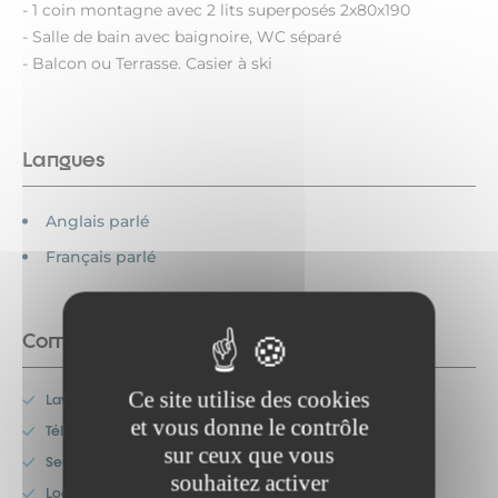
- 1 coin montagne avec 2 lits superposés 2x80x190
- Salle de bain avec baignoire, WC séparé
- Balcon ou Terrasse. Casier à ski
Langues
Anglais parlé
Français parlé
Commodités
Ce site utilise des cookies
Lave-vaisselle
et vous donne le contrôle
Télévision
sur ceux que vous
Service de ménage
souhaitez activer
Location de linge