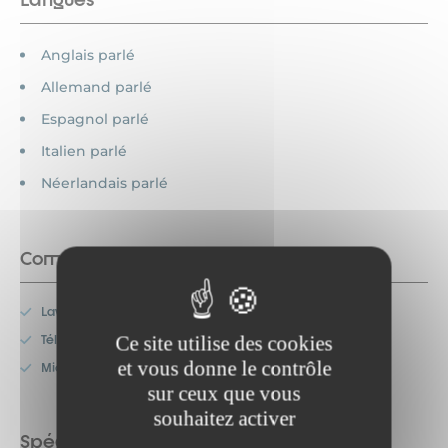
Anglais parlé
Allemand parlé
Espagnol parlé
Italien parlé
Néerlandais parlé
Commodités
Lave-vaisselle
Ce site utilise des cookies
Télévision
et vous donne le contrôle
Micro-onde
sur ceux que vous
souhaitez activer
Spécificités