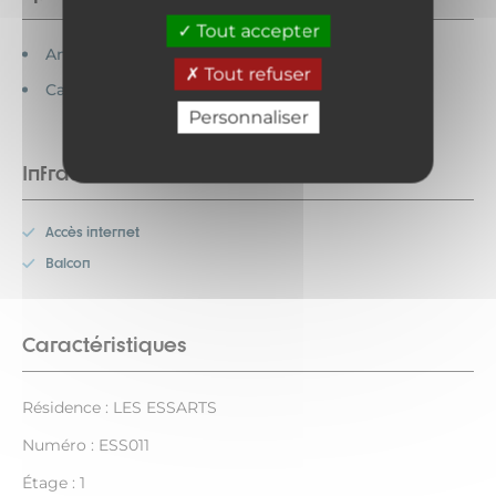
Tout accepter
Animaux acceptés
Tout refuser
Cartes bancaires acceptées
Personnaliser
Infrastructures
Accès internet
Balcon
Caractéristiques
Résidence : LES ESSARTS
Numéro : ESS011
Étage : 1