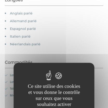
Anglais parlé
Allemand parlé
Espagnol parlé
Italien parlé
Néerlandais parlé
Commodités
Lave-linge
Lave-vaisselle
Ce site utilise des cookies
Télévision
et vous donne le contrôle
Micro-onde
sur ceux que vous
souhaitez activer