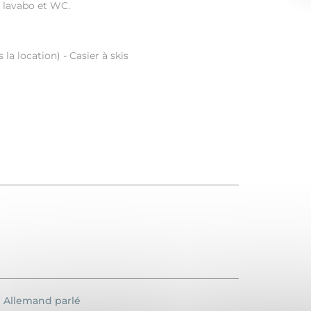
e, lavabo et WC.
a location) - Casier à skis
Allemand parlé