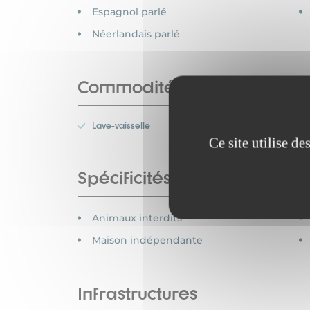
Espagnol parlé
Néerlandais parlé
Commodités
Lave-vaisselle
Ce site utilise d
Spécificités
Animaux interdits
Maison indépendante
Infrastructures