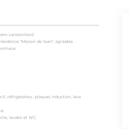
ers Lanslevillard
 résidence "Maison de Jean", agréable
animaux.
ll, réfrigérateur, plaques induction, lave
ce.
ouche, lavabo et WC.