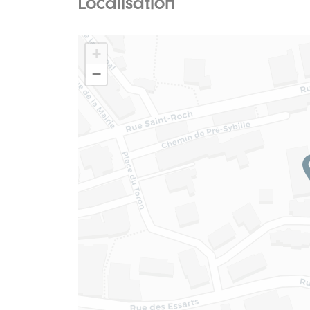
Localisation
+
−