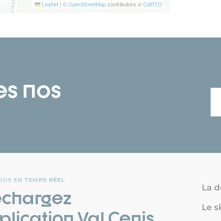
Leaflet
|
©
OpenStreetMap
contributors ©
CARTO
es nos
OUS EN TEMPS RÉEL
La d
échargez
Le s
plication Val Cenis