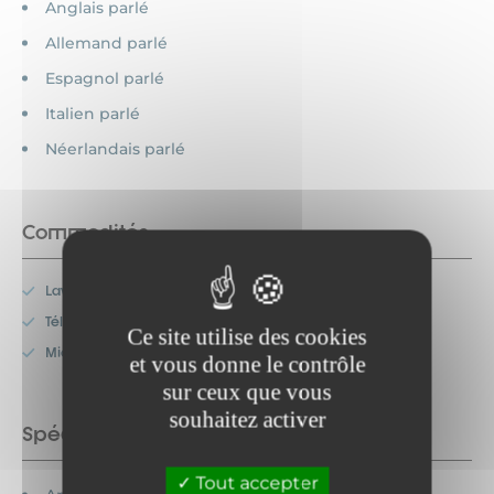
Anglais parlé
Allemand parlé
Espagnol parlé
Italien parlé
Néerlandais parlé
Commodités
Lave-vaisselle
Télévision
Ce site utilise des cookies
Micro-onde
et vous donne le contrôle
sur ceux que vous
souhaitez activer
Spécificités
Tout accepter