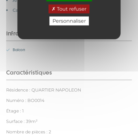
Animaux acceptés
Tout refuser
Cartes bancaires acceptées
Personnaliser
Infrastructures
Balcon
Caractéristiques
Résidence : QUARTIER NAPOLEON
Numéro : BO0014
Étage : 1
Surface : 39m²
Nombre de pièces : 2