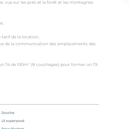
c vue sur les prés et la forêt et les montagnes.
s.
 tarif de la location.
éserve de la communication des emplacements des
 un T4 de 100m² (8 couchages) pour former un T9
Douche
Lit superposé
Prise Modem