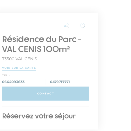
Résidence du Parc -
VAL CENIS 100m²
73500 VAL CENIS
VOIR SUR LA CARTE
TEL :
0664093633
0479717771
CONTACT
Réservez votre séjour