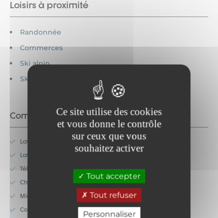
Loisirs à proximité
Randonnée
Commerces
Ski alpin
Ski de fond
Ce site utilise des cookies
Commodités
et vous donne le contrôle
sur ceux que vous
Lave-linge
souhaitez activer
Lave-vaisselle
Télévision
Tout accepter
Chauffage
Tout refuser
Micro-onde
Congélateur
Personnaliser