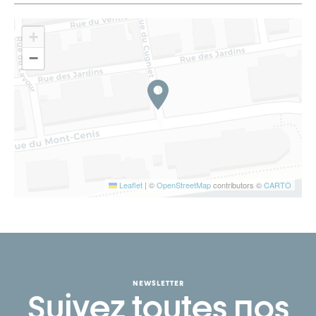
+
−
Leaflet
|
©
OpenStreetMap
contributors ©
CARTO
NEWSLETTER
Suivez toutes nos