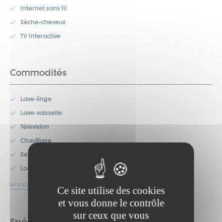
Internet sans fil
Sèche-cheveux
TV Interactive
Commodités
Lave-linge
Lave-vaisselle
Télévision
Chauffage
Service de ménage
Location de linge
AFFICHER PLUS
Ce site utilise des cookies
et vous donne le contrôle
sur ceux que vous
Spécificités