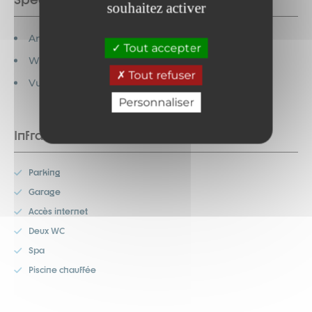
souhaitez activer
Animaux interdits
Tout accepter
WC hors salle de bain
Tout refuser
Vue Montagne
Personnaliser
Infrastructures
Parking
Garage
Accès internet
Deux WC
Spa
Piscine chauffée