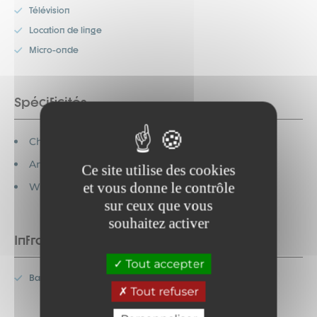
Télévision
Location de linge
Micro-onde
Spécificités
Chèques vacances acceptés
Animaux acceptés
Ce site utilise des cookies
et vous donne le contrôle
WC hors salle de bain
sur ceux que vous
souhaitez activer
Infrastructures
Tout accepter
Balcon
Tout refuser