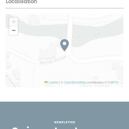
Localisation
+
−
Leaflet
|
©
OpenStreetMap
contributors ©
CARTO
NEWSLETTER