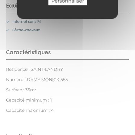
Personnaliser
Equipements
Internet sans fil
Sèche-cheveux
Caractéristiques
Résidence : SAINT-LANDRY
Numéro : DAME MONICK 555
Surface : 35m²
Capacité minimum : 1
Capacité maximum : 4