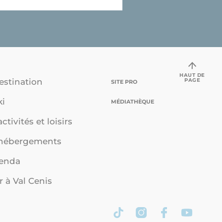
HAUT DE
PAGE
estination
SITE PRO
ki
MÉDIATHÈQUE
ctivités et loisirs
 hébergements
genda
r à Val Cenis