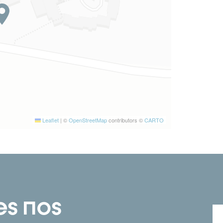
Leaflet
|
©
OpenStreetMap
contributors ©
CARTO
es nos