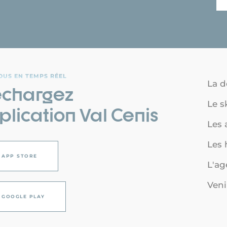
OUS EN TEMPS RÉEL
La d
échargez
Le s
plication Val Cenis
Les a
Les
APP STORE
L'a
Veni
GOOGLE PLAY