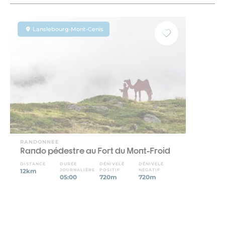
Lanslebourg-Mont-Cenis
RANDONNEE
Rando pédestre au Fort du Mont-Froid
DISTANCE
DURÉE
DÉNIVELÉ
DÉNIVELÉ
12km
JOURNALIÈRE
POSITIF
NÉGATIF
05:00
720m
720m