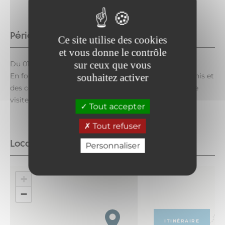
Période d'ouverture
Ce site utilise des cookies
et vous donne le contrôle
sur ceux que vous
Du 01/06 au 31/10 tous les jours.
En fonction des dates d'ouverture du col du Mont Cenis et
souhaitez activer
des conditions d'enneigement. Attention, le fort ne se
visite pas.
Tout accepter
Tout refuser
Localisation
Personnaliser
+
−
ITINÉRAIRE