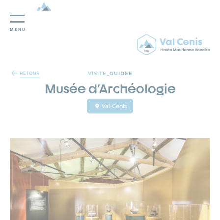
MENU
Panneau de gestion des cookies
VISITE_GUIDEE
RETOUR
Musée d'Archéologie
Val-Cenis