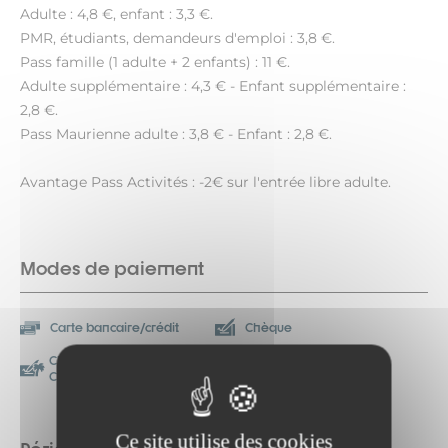
Adulte : 4,8 €, enfant : 3,3 €.
PMR, étudiants, demandeurs d'emploi : 3,8 €.
Pass famille (1 adulte + 2 enfants) : 11 €.
Adulte supplémentaire : 4,3 € - Enfant supplémentaire :
2,8 €.
Pass Maurienne adulte : 3,8 € - Enfant : 2,8 €.
Avantage Pass Activités : -2€ sur l'entrée libre adulte.
Modes de paiement
Carte bancaire/crédit
Chèque
Chèque-Vacances
Espèces
Classic
Ce site utilise des cookies