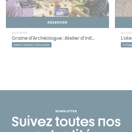
RÉSERVER
ACTIVITE
ACTIV
Graine d'Archéologue : Atelier d'init...
L'ate
Atelier / Initiation / Découverte
Pratiqu
NEWSLETTER
Suivez toutes nos