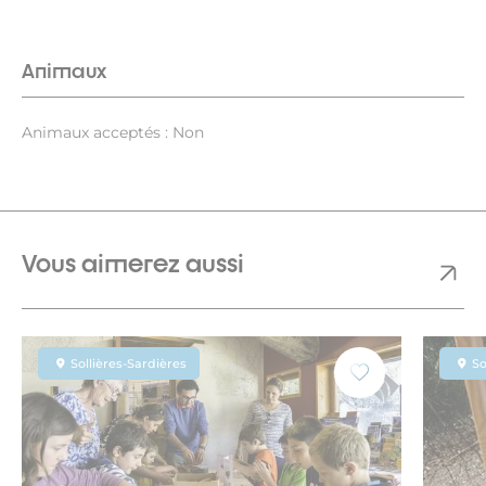
Animaux
Animaux acceptés : Non
Vous aimerez aussi
Sollières-Sardières
So