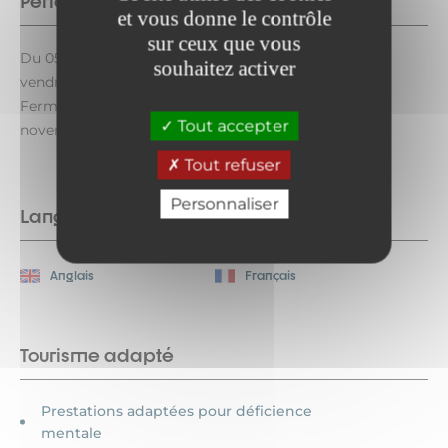
Période d'ouverture
et vous donne le contrôle
sur ceux que vous
Du 05/10 au 18/12/2026 le mardi, mercredi, jeudi et
souhaitez activer
vendredi de 14h à 18h.
Fermetures exceptionnelles les 1er novembre et 11
Tout accepter
novembre.
Tout refuser
Personnaliser
Langues parlées
Anglais
Français
Tourisme adapté
Prestations adaptées pour déficience
mentale