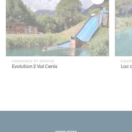
COMMERCE ET SERVICE
EQUI
Evolution 2 Val Cenis
Lac 
NEWSLETTER