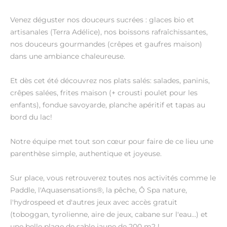
Venez déguster nos douceurs sucrées : glaces bio et
artisanales (Terra Adélice), nos boissons rafraîchissantes,
nos douceurs gourmandes (crêpes et gaufres maison)
dans une ambiance chaleureuse.
Et dès cet été découvrez nos plats salés: salades, paninis,
crêpes salées, frites maison (+ crousti poulet pour les
enfants), fondue savoyarde, planche apéritif et tapas au
bord du lac!
Notre équipe met tout son cœur pour faire de ce lieu une
parenthèse simple, authentique et joyeuse.
Sur place, vous retrouverez toutes nos activités comme le
Paddle, l'Aquasensations®, la pêche, Ô Spa nature,
l'hydrospeed et d'autres jeux avec accès gratuit
(toboggan, tyrolienne, aire de jeux, cabane sur l'eau...) et
une belle plage de sable jaune de 200 m2 !