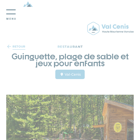
MENU
Panneau de gestion des cookies
RESTAURANT
RETOUR
Guinguette, plage de sable et
jeux pour enfants
Val-Cenis