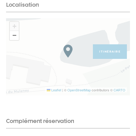
Localisation
+
−
ITINÉRAIRE
Leaflet
|
©
OpenStreetMap
contributors ©
CARTO
Complément réservation