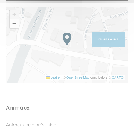
+
−
ITINÉRAIRE
Leaflet
|
©
OpenStreetMap
contributors ©
CARTO
Animaux
Animaux acceptés : Non