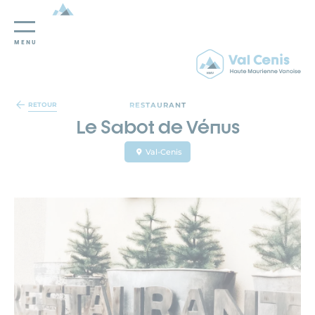
MENU
Panneau de gestion des cookies
RESTAURANT
RETOUR
Le Sabot de Vénus
Val-Cenis