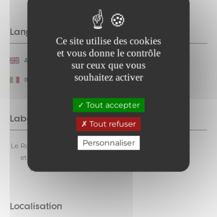
Langues parlées
Ce site utilise des cookies
et vous donne le contrôle
Anglais
Français
sur ceux que vous
souhaitez activer
Italien
Tout accepter
Labels
Tout refuser
Personnaliser
Le Routard Hôtels
et Restos de
France
Localisation