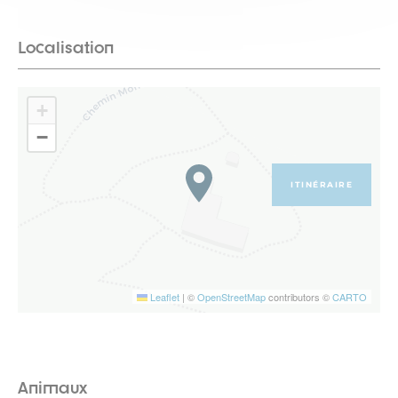
Localisation
+
−
ITINÉRAIRE
Leaflet
|
©
OpenStreetMap
contributors ©
CARTO
Animaux