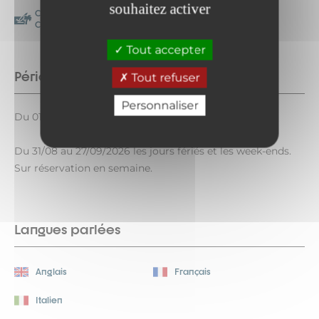
souhaitez activer
Chèque-Vacances
Espèces
Classic
Tout accepter
Période d'ouverture
Tout refuser
Personnaliser
Du 01/07 au 30/08/2026 tous les jours.
Du 31/08 au 27/09/2026 les jours fériés et les week-ends.
Sur réservation en semaine.
Langues parlées
Anglais
Français
Italien