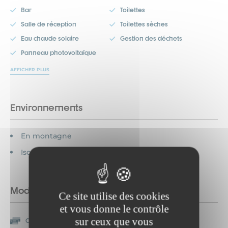
Bar
Toilettes
Salle de réception
Toilettes sèches
Eau chaude solaire
Gestion des déchets
Panneau photovoltaïque
AFFICHER PLUS
Environnements
En montagne
Isolé
Modes de paiement
Ce site utilise des cookies
et vous donne le contrôle
sur ceux que vous
Carte bancaire/crédit
Chèque