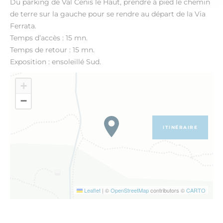
Du parking de Val Cenis le Haut, prendre à pied le chemin
de terre sur la gauche pour se rendre au départ de la Via
Ferrata.
Temps d’accès : 15 mn.
Temps de retour : 15 mn.
Exposition : ensoleillé Sud.
+
−
ITINÉRAIRE
Leaflet
|
©
OpenStreetMap
contributors ©
CARTO