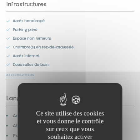
Infrastructures
Accès handicapé
Parking privé
Espace non fumeurs
Chambre(s) en rez-de-chaussée
Accès internet
Deux salles de bain
AFFICHER PLUS
Langues
Ce site utilise des cookies
Anglais parlé
et vous donne le contrôle
Allemand parlé
sur ceux que vous
Français parlé
souhaitez activer