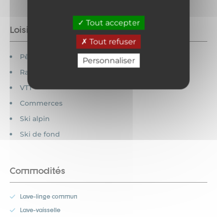
Tout accepter
Loisirs à proximité
Tout refuser
Pêche
Personnaliser
Randonnée
VTT
Commerces
Ski alpin
Ski de fond
Commodités
Lave-linge commun
Lave-vaisselle