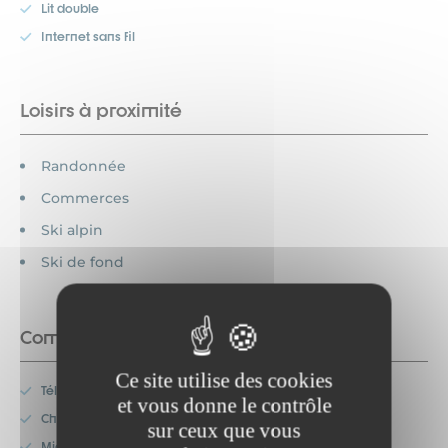
Lit double
Internet sans fil
Loisirs à proximité
Randonnée
Commerces
Ski alpin
Ski de fond
Commodités
Ce site utilise des cookies
Télévision
et vous donne le contrôle
Chauffage
sur ceux que vous
Micro-onde