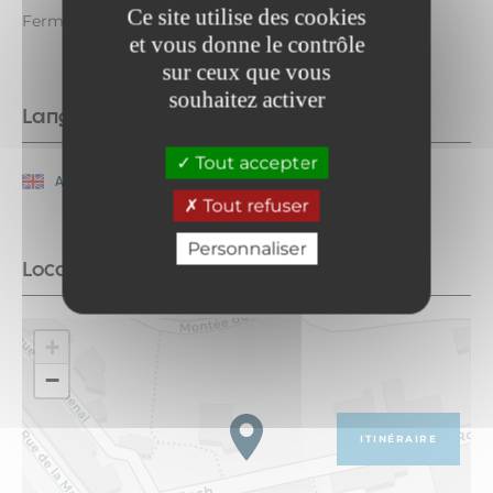
Ce site utilise des cookies
Fermetures exceptionnelles les 14 juillet et 15 août.
et vous donne le contrôle
sur ceux que vous
souhaitez activer
Langues parlées
Tout accepter
Anglais
Français
Tout refuser
Personnaliser
Localisation
+
−
ITINÉRAIRE