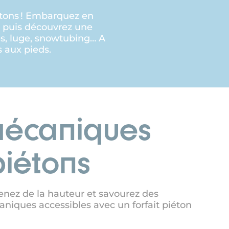
étons ! Embarquez en
, puis découvrez une
es, luge, snowtubing… A
 aux pieds.
mécaniques
piétons
renez de la hauteur et savourez des
niques accessibles avec un forfait piéton