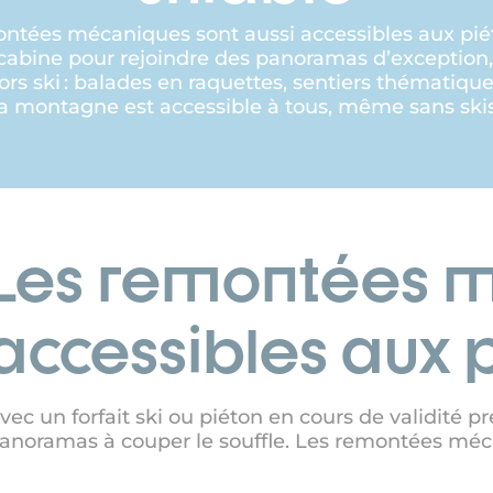
montées mécaniques sont aussi accessibles aux pi
écabine pour rejoindre des panoramas d’exception
hors ski : balades en raquettes, sentiers thématiqu
 la montagne est accessible à tous, même sans skis
Les remontées 
accessibles aux 
vec un forfait ski ou piéton en cours de validité p
anoramas à couper le souffle. Les remontées méca