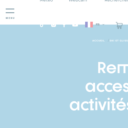
Panneau de gestion des cookies
MENU
FR
/
ACCUEIL
SKI ET GLIS
Rem
acces
activit