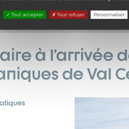
Tout accepter
Tout refuser
Personnaliser
faire à l’arrivé
niques de Val Ce
atiques