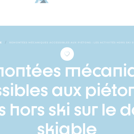
/
SE
REMONTÉES MÉCANIQUES ACCESSIBLES AUX PIÉTONS : LES ACTIVITÉS HORS SKI 
ontées mécani
sibles aux piétons
és hors ski sur le
skiable