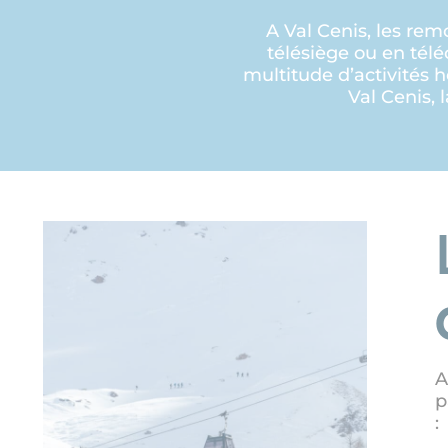
A Val Cenis, les re
télésiège ou en tél
multitude d’activités 
Val Cenis,
A
p
: