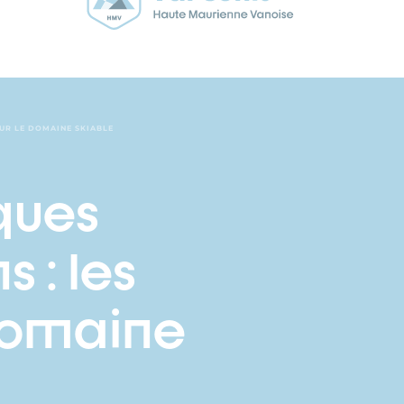
SUR LE DOMAINE SKIABLE
ques
 : les
 domaine