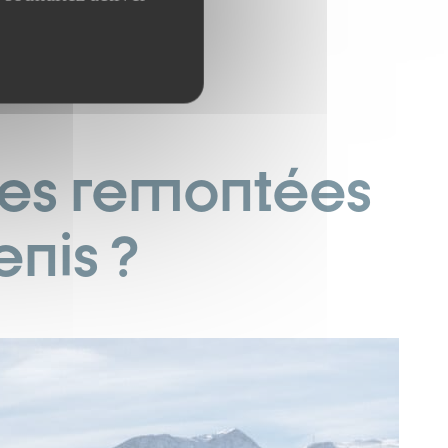
e des remontées
nis ?